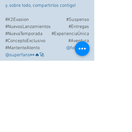
y, sobre todo, compartirlos contigo!
#K2Evasion
#Suspenso
#NuevosLanzamientos
#Entregas
#NuevaTemporada
#ExperienciaÚnica
#ConceptoExclusivo
#Aventura
#MantenteAtento
 @followers 
@superfans👀🔥🚀