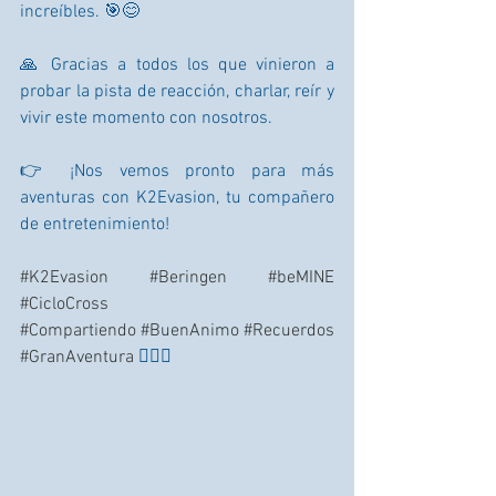
increíbles. 🎯😊
🙏 Gracias a todos los que vinieron a 
probar la pista de reacción, charlar, reír y 
vivir este momento con nosotros.
👉 ¡Nos vemos pronto para más 
aventuras con K2Evasion, tu compañero 
de entretenimiento!
#K2Evasion
#Beringen
#beMINE
#CicloCross
#Compartiendo
#BuenAnimo
#Recuerdos
#GranAventura
 🚴‍♂️✨