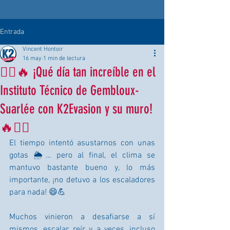
Entrada
Vincent Hontoir
16 may
1 min de lectura
🧗‍♂️🔥 ¡Qué día tan increíble en el
Instituto Técnico de Gembloux-
Suarlée con K2Evasion y su muro!
🔥🧗‍♀️
El tiempo intentó asustarnos con unas 
gotas 🌦️… pero al final, el clima se 
mantuvo bastante bueno y, lo más 
importante, ¡no detuvo a los escaladores 
para nada! 😄💪
Muchos vinieron a desafiarse a sí 
mismos, escalar, reír y, a veces, incluso 