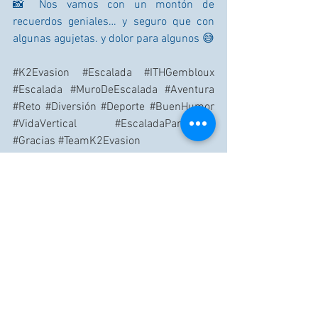
📸 Nos vamos con un montón de 
recuerdos geniales… y seguro que con 
algunas agujetas. y dolor para algunos 😅
#K2Evasion
#Escalada
#ITHGembloux
#Escalada
#MuroDeEscalada
#Aventura
#Reto
#Diversión
#Deporte
#BuenHumor
#VidaVertical
#EscaladaParaTodos
#Gracias
#TeamK2Evasion