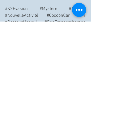
#K2Evasion
#Mystère
#Teasing
#NouvelleActivité
#CocoonCar
#F1
#DocteurMaboul
#SpaFrancorchamps
#Suspense
#Aventure
#FunEtOriginal
#StayTuned
#RévélationProchaine
Voir tout
Posts récents