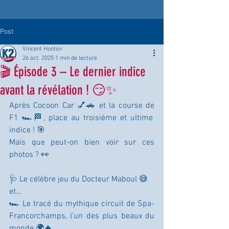
Post
Vincent Hontoir
26 oct. 2025
1 min de lecture
🎬 Épisode 3 – Le dernier indice
avant la révélation ! 😏✨
Après Cocoon Car 💅🚗 et la course de 
F1 🏎️🏁, place au troisième et ultime 
indice ! 🎯
Mais que peut-on bien voir sur ces 
photos ? 👀
🩺 Le célèbre jeu du Docteur Maboul 😅
et…
🏎️ Le tracé du mythique circuit de Spa-
Francorchamps, l’un des plus beaux du 
monde 🌍🔥