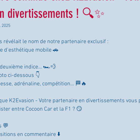
en divertissements ! 🔍✨
. 2025
 révélait le nom de notre partenaire exclusif :
e d’esthétique mobile 🚗
 deuxième indice… 🏎️💨
oto ci-dessous 👇
tesse, adrénaline, compétition… 🏁🔥
 que K2Evasion - Votre partenaire en divertissements vous 
ister entre Cocoon Car et la F1 ? 😏
s 💬
sitions en commentaire ⬇️