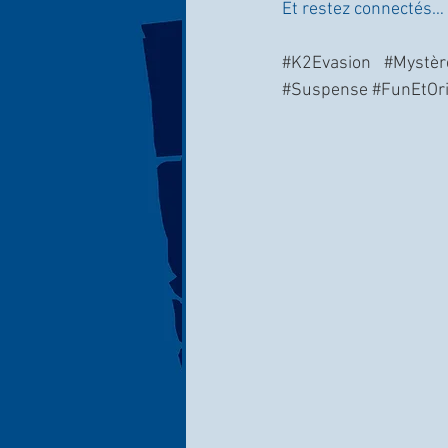
Et restez connectés… l
#K2Evasion
#Mystèr
#Suspense
#FunEtOri