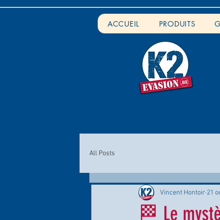
ACCUEIL
PRODUITS
G
All Posts
Vincent Hontoir
21 o
🏁 Le mystè