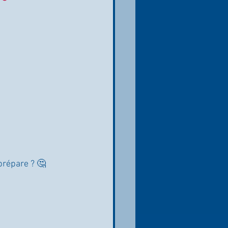
prépare ? 🤔