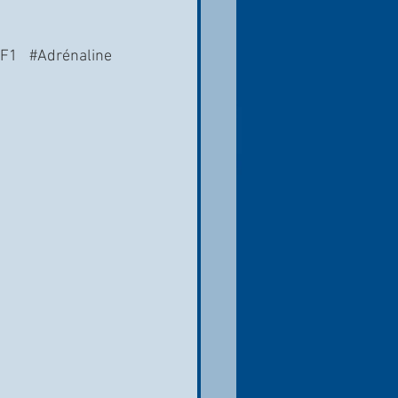
#F1
#Adrénaline