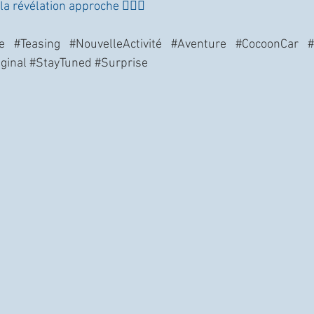
a révélation approche 🕵️‍♀️✨
e
#Teasing
#NouvelleActivité
#Aventure
#CocoonCar
ginal
#StayTuned
#Surprise