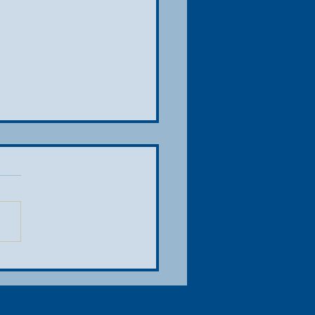
 drapeau à damier est tombé…
podium du Grand Prix de Belgique
rmule 1 Moët & Chandon est
mais connu ! 🏎️🇧🇪