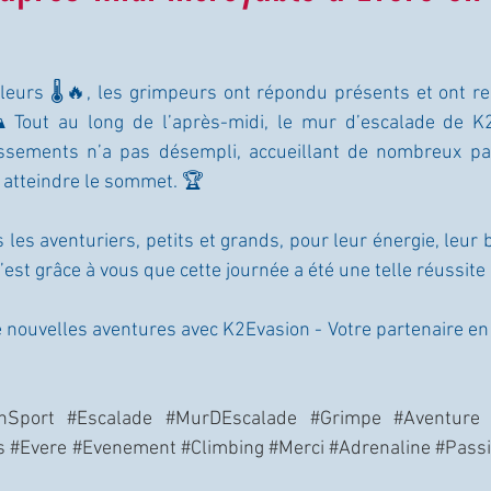
leurs 🌡️🔥, les grimpeurs ont répondu présents et ont rel
 Tout au long de l’après-midi, le mur d’escalade de K2
issements n’a pas désempli, accueillant de nombreux par
t atteindre le sommet. 🏆
 les aventuriers, petits et grands, pour leur énergie, leur
’est grâce à vous que cette journée a été une telle réussite 
e nouvelles aventures avec K2Evasion - Votre partenaire en
nSport
#Escalade
#MurDEscalade
#Grimpe
#Aventure
s
#Evere
#Evenement
#Climbing
#Merci
#Adrenaline
#Pass