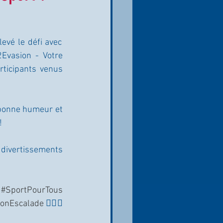
evé le défi avec 
Evasion - Votre 
ticipants venus 
 bonne humeur et 
!
 divertissements 
#SportPourTous
ionEscalade
 🧗‍♀️⛰️