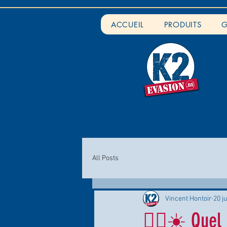
ACCUEIL
PRODUITS
G
All Posts
Vincent Hontoir
20 j
🧗‍♂️☀️ Quel