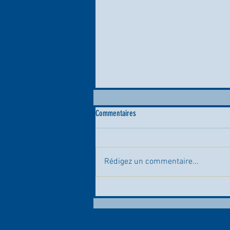
Commentaires
Rédigez un commentaire...
📸⚡ Quel succès au Fan Day du Royal
Charleroi Sporting Club ! ⚫⚪