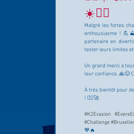
☀️🧗‍♀️
Malgré les fortes cha
enthousiasme ! 💪⛰️
partenaire en divert
tester leurs limites e
Un grand merci à tous
leur confiance. 🙏😊 C
À très bientôt pour d
! 🧗‍♂️🚀
#K2Evasion
#EvereE
#Challenge
#Bruxelle
💙🔥