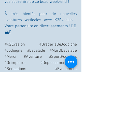
vos souvenirs de ce beau week-end !
À très bientôt pour de nouvelles 
aventures verticales avec K2Evasion - 
Votre partenaire en divertissements ! 🧗‍♂️
🏔️✨
#K2Evasion
#BraderieDeJodoigne
#Jodoigne
#Escalade
#MurDEscalade
#Merci
#Aventure
#SportPourTous
#Grimpeurs
#DépassementDeSoi
#Sensations
#Evenement
#PlaceDeLaVictoire