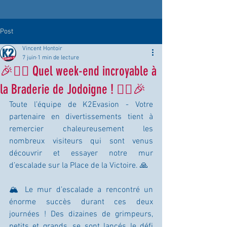
Post
Vincent Hontoir
7 juin
1 min de lecture
🎉🧗‍♂️ Quel week-end incroyable à
la Braderie de Jodoigne ! 🧗‍♀️🎉
Toute l’équipe de K2Evasion - Votre 
partenaire en divertissements tient à 
remercier chaleureusement les 
nombreux visiteurs qui sont venus 
découvrir et essayer notre mur 
d’escalade sur la Place de la Victoire. 🙏
🏔️ Le mur d’escalade a rencontré un 
énorme succès durant ces deux 
journées ! Des dizaines de grimpeurs, 
petits et grands, se sont lancés le défi 