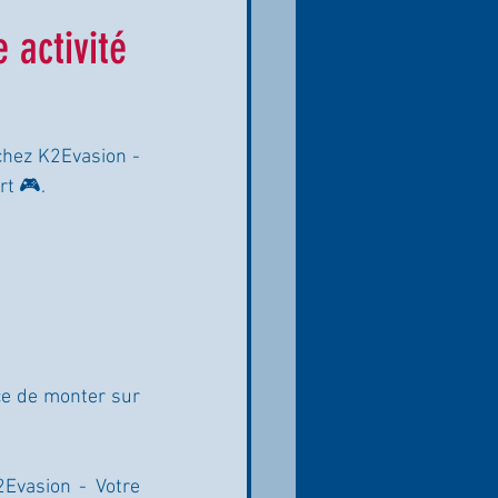
 activité
chez K2Evasion - 
rt 🎮.
ce de monter sur 
Evasion - Votre 