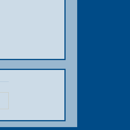
 drapeau à damier est tombé…
podium du Grand Prix de Belgique
rmule 1 Moët & Chandon est