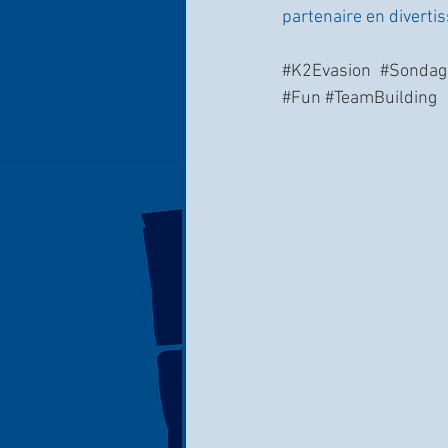
partenaire en diverti
#K2Evasion
#Sondag
#Fun
#TeamBuilding