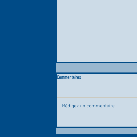
Commentaires
Rédigez un commentaire...
📸⚡ Quel succès au Fan Day du Royal
Charleroi Sporting Club ! ⚫⚪