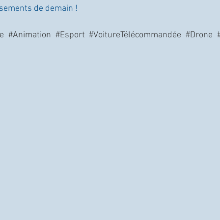
ssements de demain !
e
#Animation
#Esport
#VoitureTélécommandée
#Drone