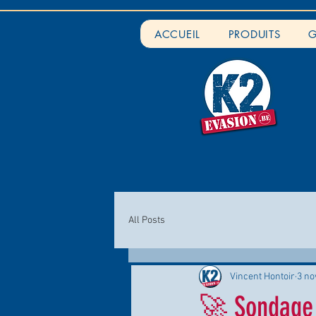
ACCUEIL
PRODUITS
G
All Posts
Vincent Hontoir
3 no
🚀 Sondage 