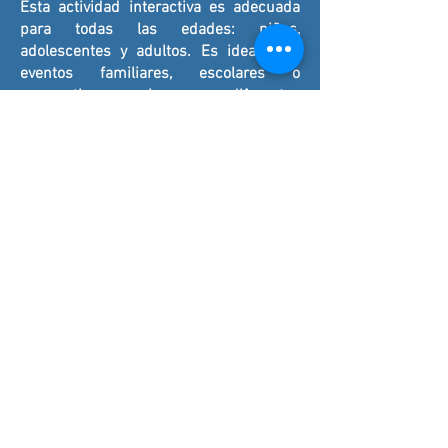
Esta actividad interactiva es adecuada
para todas las edades: niños,
adolescentes y adultos. Es ideal para
eventos familiares, escolares o
corporativos, gracias a sus diferentes
niveles de dificultad.
🏢 ¿Para qué tipo de eventos debería
alquilar los conos interactivos IPS?
El juego IPS es perfecto para:
eventos corporativos (actividades de
team building, días familiares)
fiestas privadas (cumpleaños, bodas)
eventos deportivos o escolares
eventos promocionales o festivales
Es una actividad original y dinámica que
atrae fácilmente a los participantes.
⚙️ ¿Cuánto espacio se necesita para