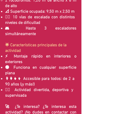
2
rocódromos: 1,20 m de ancho x 6 m
de alto
📐 Superficie ocupada: 9,50 m x 2,50 m
🧗‍♀️ 10 vías de escalada con distintos
niveles de dificultad
👥 Hasta 3 escaladores
simultáneamente
🌟 Características principales de la
actividad
⚡ Montaje rápido en interiores o
exteriores
🟢 Funciona en cualquier superficie
plana
👨‍👩‍👧‍👦 Accesible para todos: de 2 a
90 años (¡y más!)
🧗‍♂️ Actividad divertida, deportiva y
supervisada
🚀 ¿Te interesa? ¿Te interesa esta
actividad? ¡No dudes en contactar con