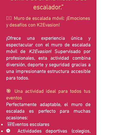
escalador.”
🧗‍♂️ Muro de escalada móvil: ¡Emociones
y desafíos con K2Evasion!
¡Ofrece una experiencia única y
espectacular con el muro de escalada
móvil de
K2Evasion
! Supervisado por
profesionales, esta actividad combina
diversión, deporte y seguridad gracias a
una impresionante estructura accesible
para todos.
🎯 Una actividad ideal para todos tus
eventos
Perfectamente adaptable, el muro de
escalada es perfecto para muchas
ocasiones:
🎒
Eventos escolares
⚽ Actividades deportivas (colegios,