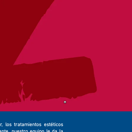
, los tratamientos estéticos
ante, nuestro equipo le da la