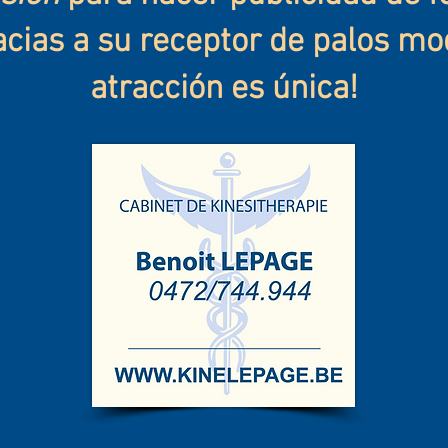
acias a su receptor de palos mo
atracción es única!