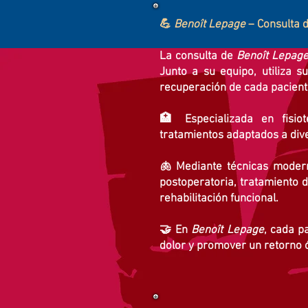
💪
Benoît Lepage
– Consulta d
La consulta de
Benoît Lepag
Junto a su equipo, utiliza s
recuperación de cada pacient
🏥 Especializada en fisiote
tratamientos adaptados a dive
🫁 Mediante técnicas moderna
postoperatoria, tratamiento d
rehabilitación funcional.
🤝 En
Benoît Lepage
, cada p
dolor y promover un retorno ó