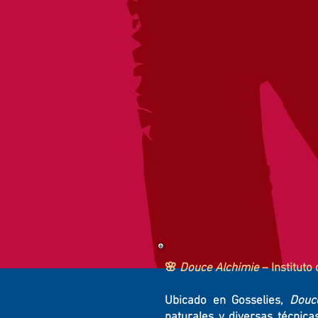
🌸
Douce Alchimie
– Instituto
Ubicado en Gosselies,
Douc
naturales y diversas técnica