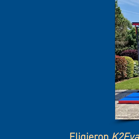
Eligieron
K2Eva