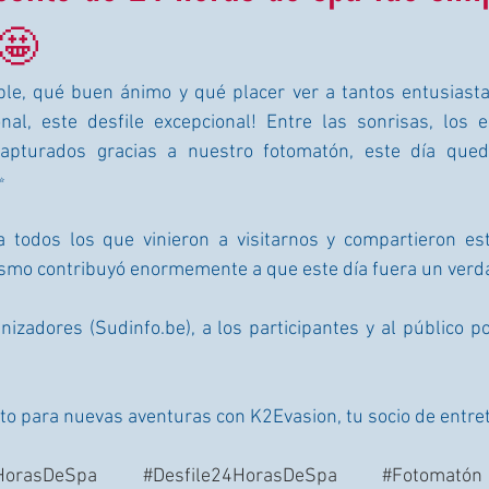
 🤩
ble, qué buen ánimo y qué placer ver a tantos entusiasta
nal, este desfile excepcional! Entre las sonrisas, los e
pturados gracias a nuestro fotomatón, este día qued
✨
a todos los que vinieron a visitarnos y compartieron e
asmo contribuyó enormemente a que este día fuera un verda
nizadores (Sudinfo.be), a los participantes y al público p
o para nuevas aventuras con K2Evasion, tu socio de entre
HorasDeSpa
#Desfile24HorasDeSpa
#Fotomatón