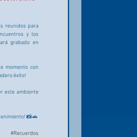
s reunidos para 
ncuentros y los 
ará grabado en 
ste momento con 
dero éxito!
or este ambiente 
tenimiento! 📸🚗
#Recuerdos