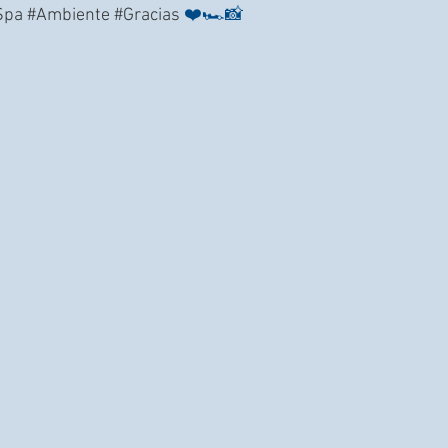
Spa
#Ambiente
#Gracias
 ❤️🏎️📸