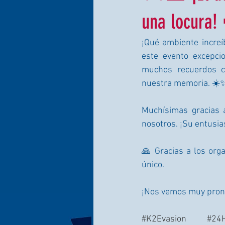
una locura!
¡Qué ambiente increí
este evento excepcio
muchos recuerdos ca
nuestra memoria. ☀️
Muchísimas gracias 
nosotros. ¡Su entusi
🙏 Gracias a los orga
único.
¡Nos vemos muy pront
#K2Evasion
#24