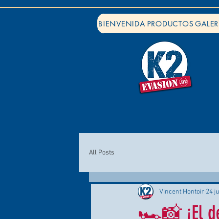
BIENVENIDA
PRODUCTOS
GALER
All Posts
Vincent Hontoir
24 j
🏎️📸 ¡El d