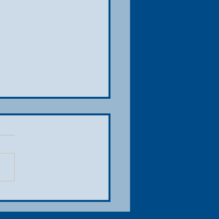
a bandera a cuadros ha caído… y
io del Gran Premio de Bélgica de
la 1 Moët & Chandon ya está