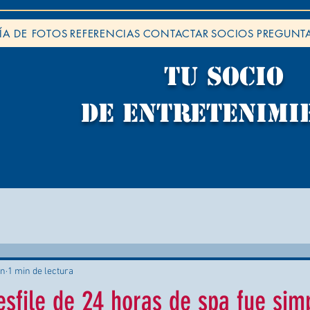
ÍA DE FOTOS
REFERENCIAS
CONTACTAR
SOCIOS
PREGUNTA
TU socio
de ENTRETENIMI
un
1 min de lectura
esfile de 24 horas de spa fue si