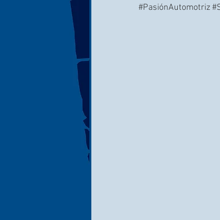
#PasiónAutomotriz
#