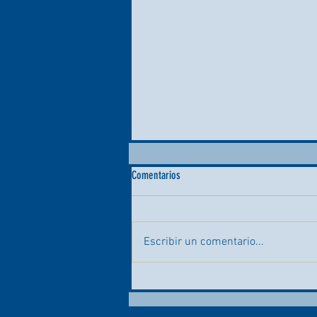
Comentarios
Escribir un comentario...
📸⚡ ¡Qué éxito el Día del Aficionado
del Royal Charleroi Sporting Club!
⚫⚪