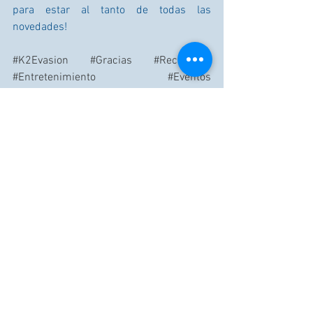
para estar al tanto de todas las 
novedades!
#K2Evasion
#Gracias
#Recuerdos
#Entretenimiento
#Eventos
#DeportesLúdicos
#FelizAñoNuevo2026
#NuevasAventuras
#Innovación
#Diversión
#Confianza