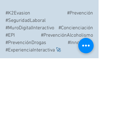
#K2Evasion
#Prevención
#SeguridadLaboral
#MuroDigitalInteractivo
#Concienciación
#EPI
#PrevenciónAlcoholismo
#PrevenciónDrogas
#Innovación
#ExperienciaInteractiva
 🚀