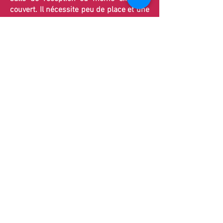
couvert. Il nécessite peu de place et une
simple alimentation électrique.
👥 Combien de joueurs peuvent jouer en
même temps ?
Le Bartop Arcade de
K2Evasion
est
conçu pour 2 joueurs simultanément,
idéal pour créer de l’interaction, des
défis et une ambiance conviviale.
🔊 Le Bartop Arcade est-il équipé de son
?
Oui, la borne dispose de haut-parleurs
intégrés avec amplificateur réglable.
Vous pouvez ajuster le volume, les
basses et les aigus pour une expérience
immersive adaptée à votre événement.
💰 Peut-on utiliser le Bartop Arcade en
mode payant ?