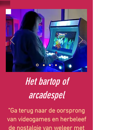
Het bartop of
arcadespel
"Ga terug naar de oorsprong
van videogames en herbeleef
de nostalgie van weleer met