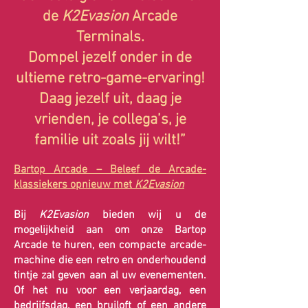
de
K2Evasion
Arcade
Terminals.
Dompel jezelf onder in de
ultieme retro-game-ervaring!
Daag jezelf uit, daag je
vrienden, je collega’s, je
familie uit zoals jij wilt!”
Bartop Arcade – Beleef de Arcade-
klassiekers opnieuw met
K2Evasion
Bij
K2Evasion
bieden wij u de
mogelijkheid aan om onze Bartop
Arcade te huren, een compacte arcade-
machine die een retro en onderhoudend
tintje zal geven aan al uw evenementen.
Of het nu voor een verjaardag, een
bedrijfsdag, een bruiloft of een andere