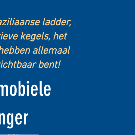
iliaanse ladder,
ieve kegels, het
hebben allemaal
zichtbaar bent!
 mobiele
nger