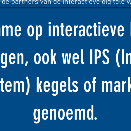
 de partners van de interactieve digitale 
me op interactieve 
gen, ook wel IPS (In
stem) kegels of mar
genoemd.