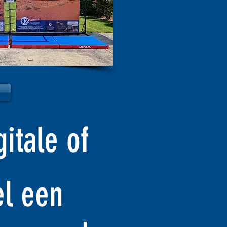
itale of
el een