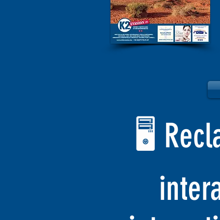
🖥️ Rec
inter