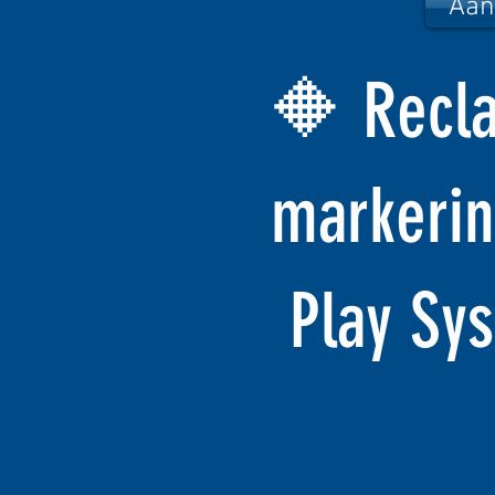
Aan
🔶 Recla
markerin
Play Sy