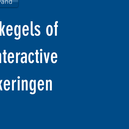
wand
kegels of
teractive
keringen