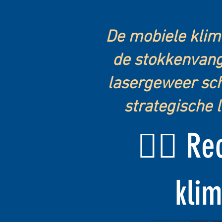
De mobiele klim
de stokkenvange
lasergeweer sc
strategische l
🧗‍♂️ R
kli