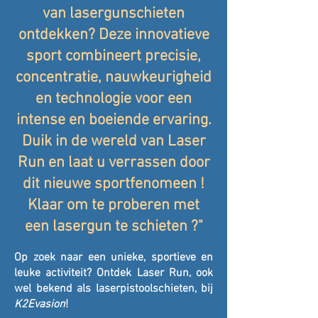
van lasergunschieten
ontdekken? Deze innovatieve
sport combineert precisie,
concentratie, nauwkeurigheid
en technologie voor een
intense en boeiende ervaring.
Duik in de wereld van Laser
Run en laat u verrassen door
dit nieuwe sportfenomeen !
Klaar om te proberen met
een lasergun te schieten ?"
Op zoek naar een unieke, sportieve en
leuke activiteit? Ontdek Laser Run, ook
wel bekend als laserpistoolschieten, bij
K2Evasion
!