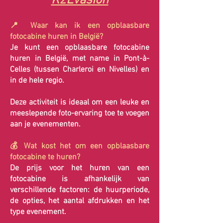
K2Evasion
📍 Waar kan ik een opblaasbare
fotocabine huren in België?
Je kunt een opblaasbare fotocabine
huren in België, met name in Pont-à-
Celles (tussen Charleroi en Nivelles) en
in de hele regio.
Deze activiteit is ideaal om een ​​leuke en
meeslepende foto-ervaring toe te voegen
aan je evenementen.
💰 Wat kost het om een ​​opblaasbare
fotocabine te huren?
De prijs voor het huren van een
fotocabine is afhankelijk van
verschillende factoren: de huurperiode,
de opties, het aantal afdrukken en het
type evenement.