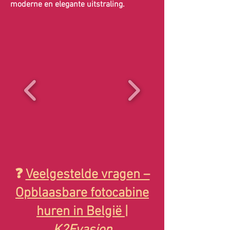
moderne en elegante uitstraling.
❓
Veelgestelde vragen –
Opblaasbare fotocabine
huren in België |