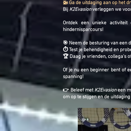
🚁 Ga de uitdaging aan op het d
Bij
K2Evasion
verleggen we voor
Ontdek een unieke activiteit
hindernisparcours!
🎯 Neem de besturing van een dr
⏱️ Test je behendigheid en probe
🏆 Daag je vrienden, collega's 
Of je nu een beginner bent of e
spanning!
👉 Beleef met
K2Evasion
een me
om op te stijgen en de uitdaging