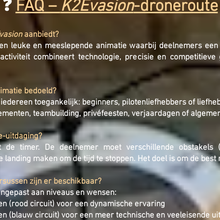
❓
FAQ –
K2Evasion
-droneroute
vasion
aanbiedt?
een leuke en meeslepende animatie waarbij deelnemers een 
ctiviteit combineert technologie, precisie en competitieve 
nimatie bedoeld?
 iedereen toegankelijk: beginners, pilotenliefhebbers of lief
enementen, teambuilding, privéfeesten, verjaardagen of alge
e-uitdaging?
rt de timer. De deelnemer moet verschillende obstakels (
anding maken om de tijd te stoppen. Het doel is om de best 
rsussen zijn er beschikbaar?
aangepast aan niveaus en wensen:
n (rood circuit) voor een dynamische ervaring
n (blauw circuit) voor een meer technische en veeleisende ui