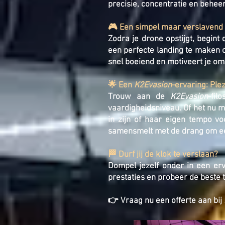
precisie, concentratie en beheer
🎮 Een simpel maar verslavend
Zodra je drone opstijgt, begint
een perfecte landing te maken om
snel boeiend en motiveert je om 
🌟 Een
K2Evasion
-ervaring: Pl
Trouw aan de
K2Evasion
-fil
vaardigheidsniveau. Of het nu m
in zijn of haar eigen tempo vo
samensmelt met de drang om een 
🏁 Durf jij de klok te verslaan?
Dompel jezelf onder in een erv
prestaties en probeer de beste t
👉 Vraag nu een offerte aan bij