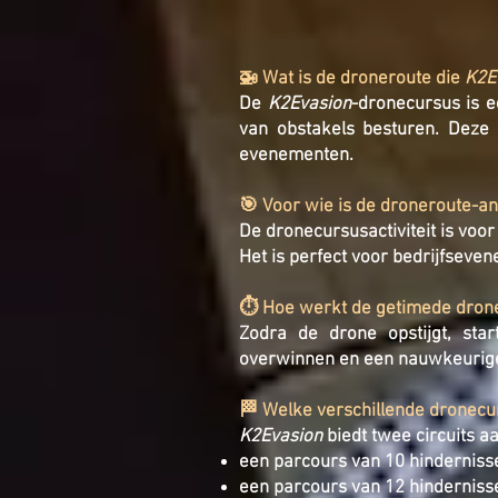
🚁 Wat is de droneroute die
K2E
De
K2Evasion
-dronecursus is 
van obstakels besturen. Deze a
evenementen.
🎯 Voor wie is de droneroute-a
De dronecursusactiviteit is voor
Het is perfect voor bedrijfsev
⏱️ Hoe werkt de getimede dron
Zodra de drone opstijgt, sta
overwinnen en een nauwkeurige l
🏁 Welke verschillende dronecu
K2Evasion
biedt twee circuits 
een parcours van 10 hindernisse
een parcours van 12 hindernisse