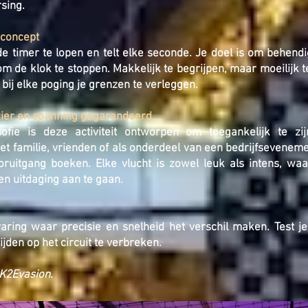
sing.
 concept
 de timer te lopen en telt elke seconde. Je doel is om behen
 de klok te stoppen. Makkelijk te begrijpen, maar moeilijk te
bij elke poging je grenzen te verleggen.
ezier en spanning gegarandeerd
osofie is deze activiteit ontworpen om toegankelijk te z
et familie, vrienden of als onderdeel van een bedrijfsevene
oruitgang boeken. Elke vlucht is zowel leuk als intens, waar
​​uitdaging aan te gaan.
aring waar precisie en snelheid het verschil maken. Test je
ijden op het circuit te verbreken.
K2Evasion
.