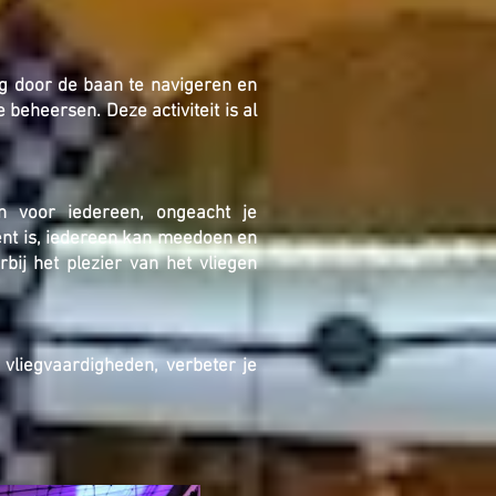
dig door de baan te navigeren en
 beheersen. Deze activiteit is al
ijn voor iedereen, ongeacht je
ment is, iedereen kan meedoen en
bij het plezier van het vliegen
 vliegvaardigheden, verbeter je