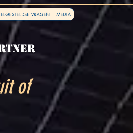
EELGESTELDSE VRAGEN
MEDIA
rtner
it of