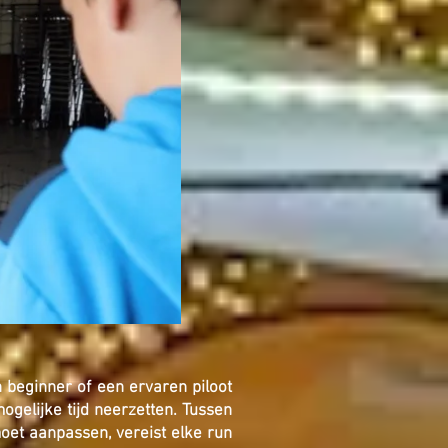
 beginner of een ervaren piloot
gelijke tijd neerzetten. Tussen
oet aanpassen, vereist elke run