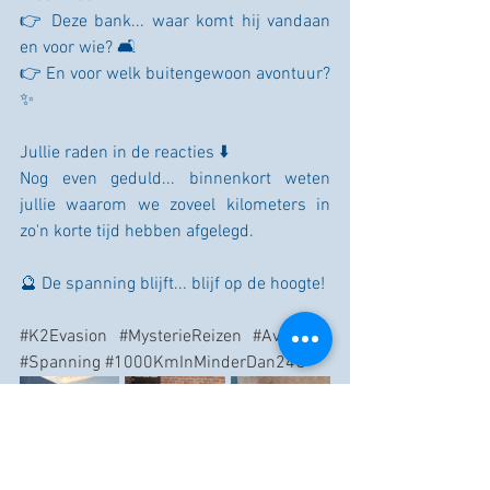
👉 Deze bank... waar komt hij vandaan 
en voor wie? 🛋️
👉 En voor welk buitengewoon avontuur? 
✨
Jullie raden in de reacties ⬇️
Nog even geduld... binnenkort weten 
jullie waarom we zoveel kilometers in 
zo'n korte tijd hebben afgelegd.
🔮 De spanning blijft... blijf op de hoogte!
#K2Evasion
#MysterieReizen
#Avontuur
#Spanning
#1000KmInMinderDan24U