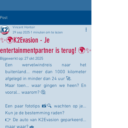
Post
Vincent Hontoir
29 sep 2025
1 minuten om te lezen
✨🌍K2Evasion - Je
entertainmentpartner is terug! 🌍✨
Bijgewerkt op:
27 okt 2025
Een wervelwindreis naar het 
buitenland... meer dan 1000 kilometer 
afgelegd in minder dan 24 uur 🚀.
Maar toen... waar gingen we heen? En 
vooral... waarom? 🤔
Een paar fototips 📸🔍 wachten op je... 
Kun je de bestemming raden?
👉 De auto van K2Evasion geparkeerd... 
maar waar? 🚗