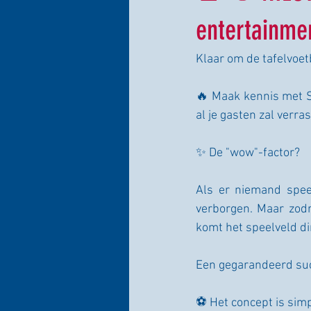
entertainm
Klaar om de tafelvoe
🔥 Maak kennis met Su
al je gasten zal verra
✨ De "wow"-factor?
Als er niemand speelt
verborgen. Maar zodr
komt het speelveld di
Een gegarandeerd suc
⚽ Het concept is simp