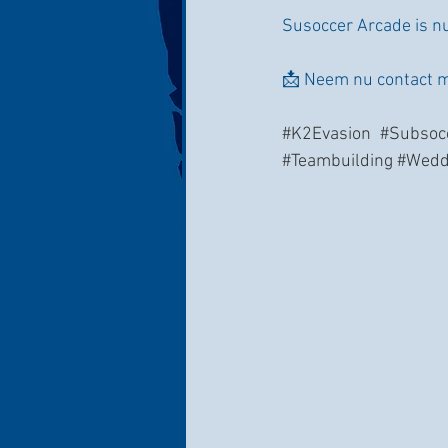
Susoccer Arcade is n
📩 Neem nu contact m
#K2Evasion
#Subsoc
#Teambuilding
#Wedd