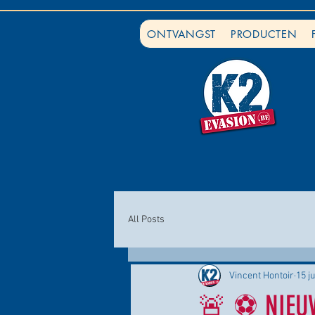
ONTVANGST
PRODUCTEN
All Posts
Vincent Hontoir
15 j
🚨 ⚽ NIEUW