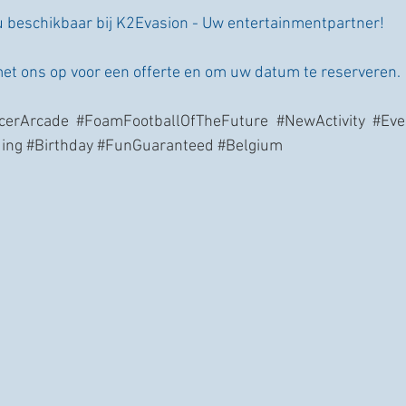
u beschikbaar bij K2Evasion - Uw entertainmentpartner!
et ons op voor een offerte en om uw datum te reserveren.
cerArcade
#FoamFootballOfTheFuture
#NewActivity
#Eve
ing
#Birthday
#FunGuaranteed
#Belgium