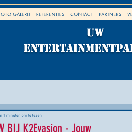
FOTO GALERIJ
REFERENTIES
CONTACT
PARTNERS
V
Uw
ENTERTAINMENTpa
un
1 minuten om te lezen
 BIJ K2Evasion - Jouw