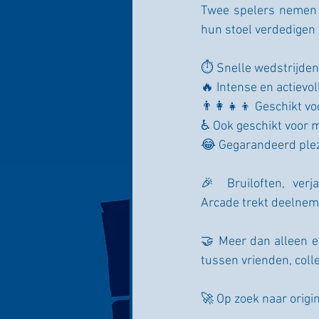
Twee spelers nemen h
hun stoel verdedigen 
⏱️ Snelle wedstrijden
🔥 Intense en actievol
👨‍👩‍👧‍👦 Geschikt 
♿ Ook geschikt voor 
😂 Gegarandeerd plez
🎉 Bruiloften, verja
Arcade trekt deelneme
🤝 Meer dan alleen e
tussen vrienden, colle
🚀 Op zoek naar origi