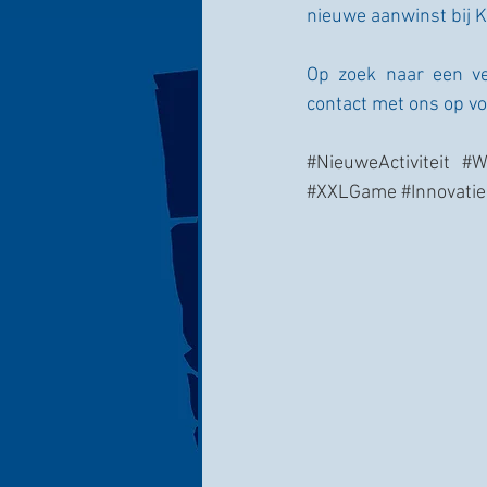
nieuwe aanwinst bij 
Op zoek naar een ve
contact met ons op v
#NieuweActiviteit
#W
#XXLGame
#Innovatie