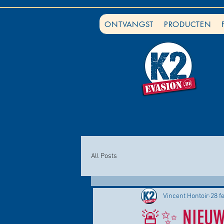
ONTVANGST
PRODUCTEN
All Posts
Vincent Hontoir
28 f
🚨✨ NIEUWE 