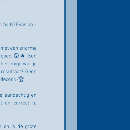
 bij K2Evasion - 
 met een enorme 
t goed 😮🔥 Een 
het enige wat je 
resultaat? Geen 
d decor ✨🏆
e aandachtig en 
 en correct te 
 en is dé grote 