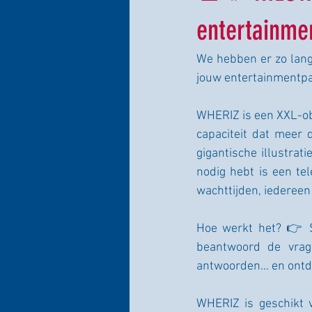
entertainm
We hebben er zo lang 
jouw entertainmentpa
WHERIZ is een XXL-ob
capaciteit dat meer 
gigantische illustrat
nodig hebt is een te
wachttijden, iederee
Hoe werkt het? 👉 S
beantwoord de vrage
antwoorden... en ontd
WHERIZ is geschikt 