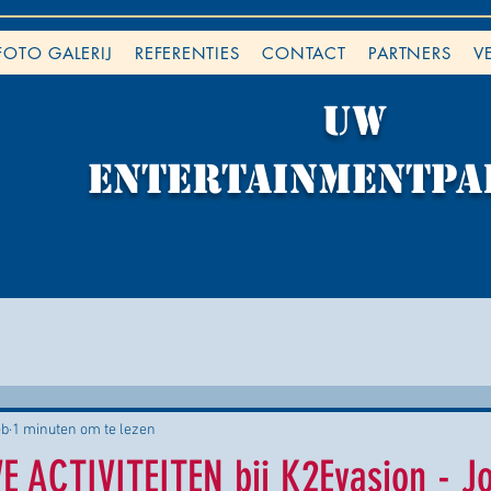
FOTO GALERIJ
REFERENTIES
CONTACT
PARTNERS
V
Uw
ENTERTAINMENTpa
eb
1 minuten om te lezen
ACTIVITEITEN bij K2Evasion - J