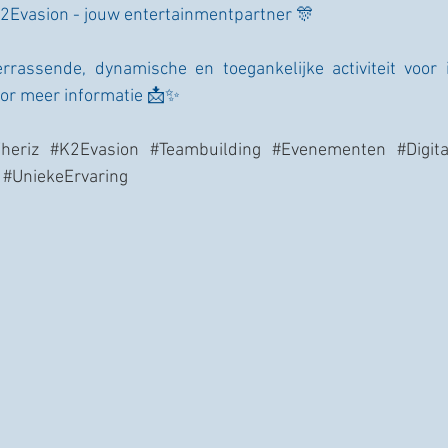
K2Evasion - jouw entertainmentpartner 🎊
rrassende, dynamische en toegankelijke activiteit voor
oor meer informatie 📩✨
heriz
#K2Evasion
#Teambuilding
#Evenementen
#Digit
#UniekeErvaring