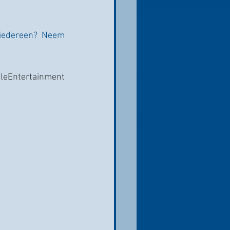
 iedereen? Neem 
aleEntertainment