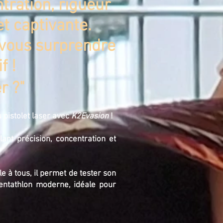
ntration, rigueur
t captivante.
-vous surprendre
f !
r ?
"
u pistolet laser avec
K2Evasion
!
ant précision, concentration et
le à tous, il permet de tester son
pentathlon moderne, idéale pour