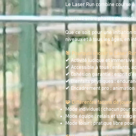
Le Laser Run combine course à pi
Alternez entre phases de sprint
Que ce soit pour une initiation
niveaux et à tous les âges, en i
🎯 Pourquoi choisir le Laser Ru
✔ Activité ludique et immersive 
✔ Accessible à tous : enfants, a
✔ Cohésion garantie : esprit d’
✔ Bienfaits physiques : enduran
✔ Encadrement pro : animation
🧩 Différentes façons de jouer
Mode individuel : chacun pour soi
Mode équipe : relais et stratégie
Mode loisir : pratique libre pou