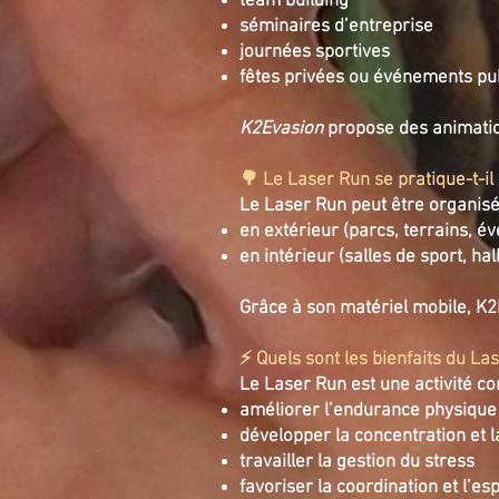
team building
séminaires d’entreprise
journées sportives
fêtes privées ou événements pu
K2Evasion
propose des animation
🌳 Le Laser Run se pratique-t-il 
Le Laser Run peut être organisé
en extérieur (parcs, terrains, é
en intérieur (salles de sport, h
Grâce à son matériel mobile, K2
⚡ Quels sont les bienfaits du La
Le Laser Run est une activité co
améliorer l’endurance physique
développer la concentration et l
travailler la gestion du stress
favoriser la coordination et l’es