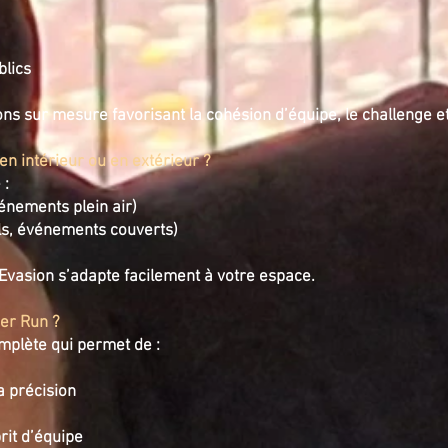
blics
s sur mesure favorisant la cohésion d’équipe, le challenge et l
en intérieur ou en extérieur ?
 :
vénements plein air)
alls, événements couverts)
Evasion s’adapte facilement à votre espace.
ser Run ?
mplète qui permet de :
a précision
prit d’équipe