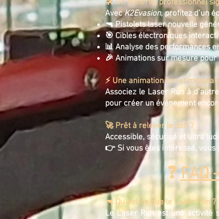
🛠️ Un matériel professionnel si
Avec
K2Evasion
, profitez d’un 
🔫 Pistolets laser nouvelle génér
🎯 Cibles électroniques interacti
📊 Analyse des performances en 
🎉 Animations sur mesure pour en
⚡ Une animation fun et modulab
Associez le Laser Run à d’autr
pour créer un événement encor
🚀 Prêt à relever le défi ?
Accessible, sécurisé et ultra lud
👉 Si vous êtes intéressé, vous
❓
FAQ –
🔫 Qu’est-ce que le Laser Run ?
Le Laser Run est une activité s