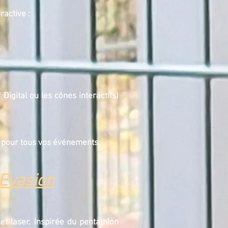
ractive :
Digital ou les cônes interactifs)
ale pour tous vos événements.
Evasion
et laser. Inspirée du pentathlon