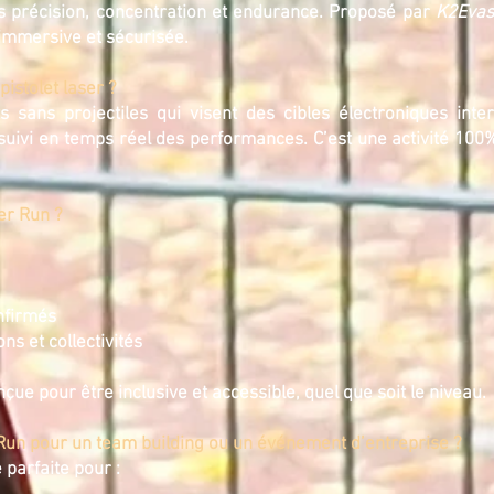
s précision, concentration et endurance. Proposé par
K2Evas
 immersive et sécurisée.
pistolet laser ?
ets sans projectiles qui visent des cibles électroniques inte
uivi en temps réel des performances. C’est une activité 100%
ser Run ?
nfirmés
ns et collectivités
conçue pour être inclusive et accessible, quel que soit le niveau.
r Run pour un team building ou un événement d’entreprise ?
 parfaite pour :