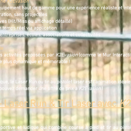
gné
K2Evasion
équipement haut de gamme pour une expérience réaliste et inte
ation, sans projectiles
ves (Hit/Miss ou affichage détaillé)
temps réel via application
treprises, écoles, associations et collectivités
le
es activités proposées par
K2Evasion
(comme le Mur Interactif 
e plus dynamique et mémorable !
ique, le Laser Run ou tir au pistolet laser est l’animation idé
 pouvez demander une offre de prix à
K2Evasion
!
 Laser Run & Tir Laser avec
K2
portive et ludique qui combine course à pied et tir au pistol