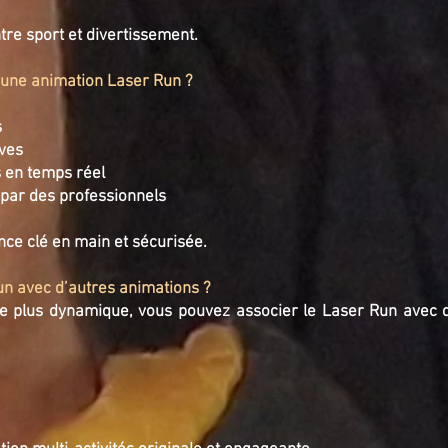
tre sport et divertissement.
r une animation Laser Run ?
s
ives
 en temps réel
 par des professionnels
nce clé en main et sécurisée.
un avec d’autres animations ?
 plus dynamique, vous pouvez associer le Laser Run avec d