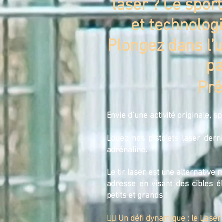
laser ? Ce sport
et technolog
Plongez dans l’
pa
Prê
Envie d’une activité originale, 
Louez nos pistolets laser dern
adrénaline.
Le tir laser est une alternative 
adresse en visant des cibles é
petits et grands !
🏃‍♂️ Un défi dynamique : le Lase