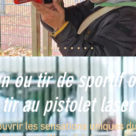
n ou tir de sportif 
tir au pistolet laser
uvrir les sensations uniques du 