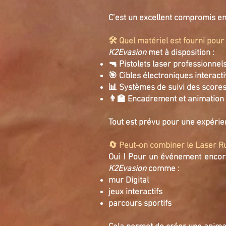
C’est un excellent compromis en
🛠️ Quel matériel est fourni pou
K2Evasion
met à disposition :
🔫 Pistolets laser professionnel
🎯 Cibles électroniques interact
📊 Systèmes de suivi des scores
👨‍🏫 Encadrement et animation
Tout est prévu pour une expérie
🔄 Peut-on combiner le Laser R
Oui ! Pour un événement encore
K2Evasion
comme :
mur Digital
jeux interactifs
parcours sportifs