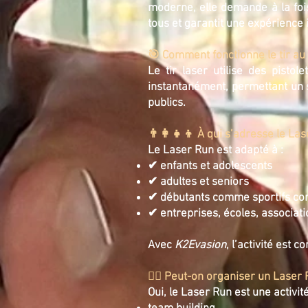
moderne, elle demande à la foi
tous et garantit une expérience
🎯 Comment fonctionne le tir au 
Le tir laser utilise des pistol
instantanément, permettant un s
publics.
👨‍👩‍👧‍👦 À qui s’adresse le La
Le Laser Run est adapté à :
✔ enfants et adolescents
✔ adultes et seniors
✔ débutants comme sportifs co
✔ entreprises, écoles, associatio
Avec
K2Evasion
, l’activité est 
🏃‍♂️ Peut-on organiser un Lase
Oui, le Laser Run est une activité