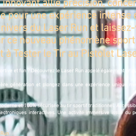
 innovant allie précision, conce
ie pour une expérience intense e
univers du Laser Run et laissez
r ce nouveau phénomène sporti
t à Tester le Tir au Pistolet Lase
sportive et fun ? Découvrez le Laser Run appelé également tir a
ière génération et plongez dans une expérience unique mêl
moderne et 100% sécurisée au tir sportif traditionnel. Accessib
lectroniques interactives. Une activité immersive issue du 
r Run