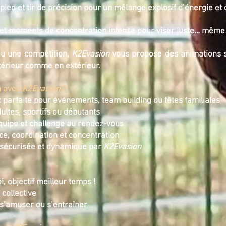
ed et tir de précision pour un mélange explosif d’énergie et 
 et moments de concentration intense pour viser juste… même 
 ou une compétition,
K2Evasion
vous propose des animations s
ntérieur comme en extérieur.
n avec
K2Evasion
?
: parfaite pour événements, team building ou fêtes familiales
dultes, sportifs ou débutants
équipe et challenge au rendez-vous
ce, coordination et concentration
 sécurisée et dynamique par
K2Evasion
, objectif meilleur temps !
 collective
r s’amuser ou s’entraîner