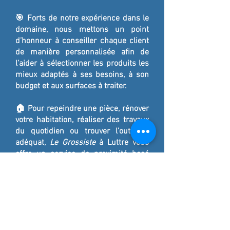
🎯 Forts de notre expérience dans le
domaine, nous mettons un point
d’honneur à conseiller chaque client
de manière personnalisée afin de
l’aider à sélectionner les produits les
mieux adaptés à ses besoins, à son
budget et aux surfaces à traiter.
🏠 Pour repeindre une pièce, rénover
votre habitation, réaliser des travaux
du quotidien ou trouver l’outillage
adéquat,
Le Grossiste
à Luttre vous
offre un service de proximité basé
sur la qualité, le conseil et la
satisfaction client.
📍 Venez découvrir notre magasin à
Luttre, Pont-à-Celles, et profitez d’un
accompagnement professionnel pour