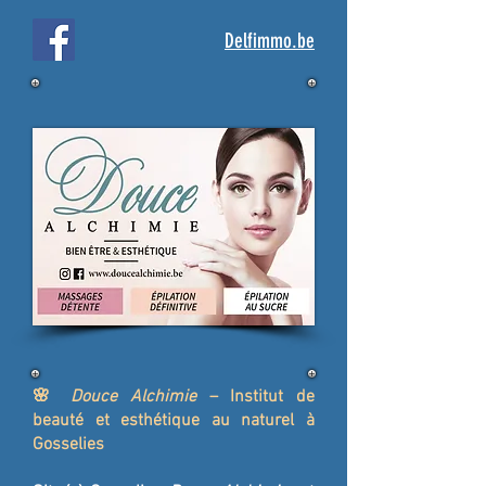
Delfimmo.be
🌸
Douce Alchimie
– Institut de
beauté et esthétique au naturel à
Gosselies