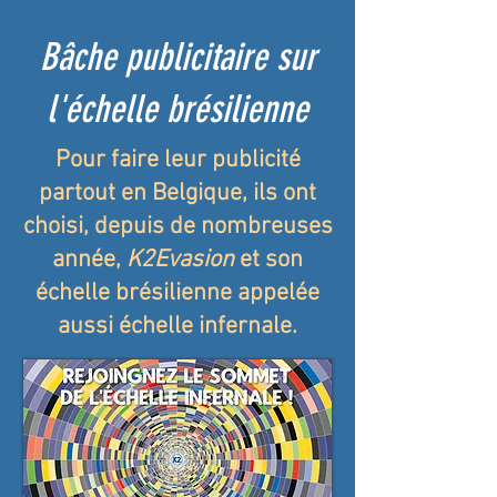
Bâche publicitaire sur
l'échelle brésilienne
Pour faire leur publicité
partout en Belgique, ils ont
choisi, depuis de nombreuses
année,
K2Evasion
et son
échelle brésilienne appelée
aussi échelle infernale.