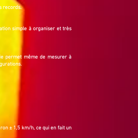
s records.
ation simple à organiser et très
ologie permet même de mesurer à
gurations.
on ± 1,5 km/h, ce qui en fait un