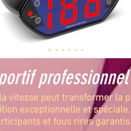
portif professionne
la vitesse peut transformer la 
ion exceptionnelle et spéciale. 
rticipants et fous rires garantis 