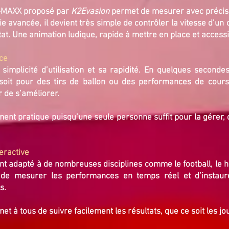
 V-MAXX proposé par
K2Evasion
permet de mesurer avec précisio
 avancée, il devient très simple de contrôler la vitesse d’un obj
ltat. Une animation ludique, rapide à mettre en place et accessi
ace
mplicité d’utilisation et sa rapidité. En quelques secondes, 
e soit pour des tirs de ballon ou des performances de cou
r de s’améliorer.
ment pratique puisqu’une seule personne suffit pour la gérer, c
teractive
 adapté à de nombreuses disciplines comme le football, le hand
t de mesurer les performances en temps réel et d’instaur
s.
rmet à tous de suivre facilement les résultats, que ce soit les j