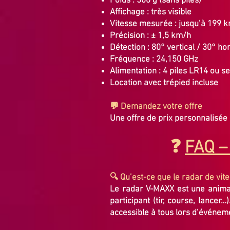
Poids : 500 g (sans piles)
Affichage : très visible
Vitesse mesurée : jusqu’à 199 
Précision : ± 1,5 km/h
Détection : 80° vertical / 30° ho
Fréquence : 24,150 GHz
Alimentation : 4 piles LR14 ou s
Location avec trépied incluse
💬 Demandez votre offre
Une offre de prix personnalisé
❓
FAQ –
🔍 Qu’est-ce que le radar de vi
Le radar V-MAXX est une animat
participant (tir, course, lancer…)
accessible à tous lors d’événem