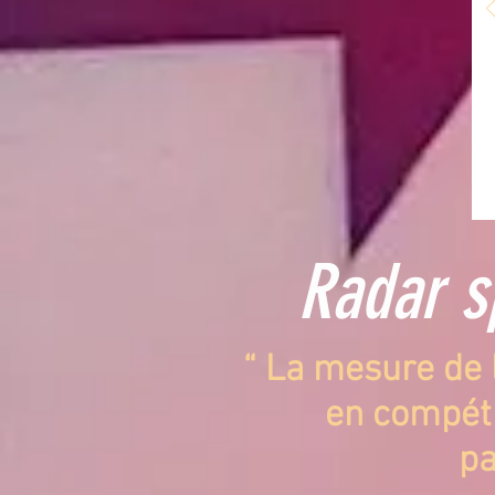
Radar s
“ La mesure de 
en compétit
pa