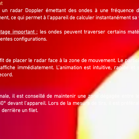
nt
 un radar Doppler émettant des ondes à une fréquence d
ent, ce qui permet à l’appareil de calculer instantanément sa 
ntage important :
les ondes peuvent traverser certains matér
érentes configurations.
fit de placer le radar face à la zone de mouvement. Le partici
s’affiche immédiatement. L’animation est intuitive, rapide et 
ecord.
le, il est conseillé de maintenir une zone dégagée entre le 
 80° devant l’appareil. Lors de la mesure de tirs, il est préfér
errière un filet.