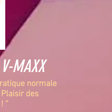
l V-MAXX
pratique normale
Plaisir des
! ”