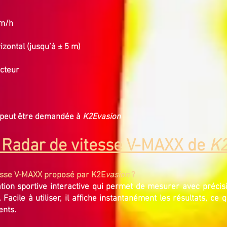
km/h
rizontal (jusqu’à ± 5 m)
ecteur
e peut être demandée à
K2Evasion
 Radar de vitesse V-MAXX de
K2
tesse V-MAXX proposé par K2E
vasion
?
ion sportive interactive qui permet de mesurer avec précisio
. Facile à utiliser, il affiche instantanément les résultats, ce 
ents.