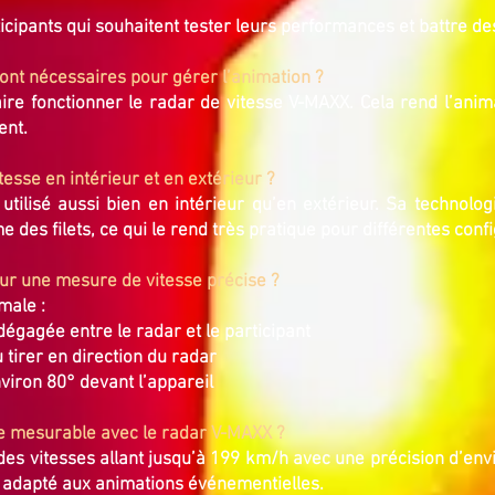
rticipants qui souhaitent tester leurs performances et battre de
ont nécessaires pour gérer l’animation ?
aire fonctionner le radar de vitesse V-MAXX. Cela rend l’anim
ent.
itesse en intérieur et en extérieur ?
 utilisé aussi bien en intérieur qu’en extérieur. Sa techn
 des filets, ce qui le rend très pratique pour différentes confi
our une mesure de vitesse précise ?
male :
 dégagée entre le radar et le participant
u tirer en direction du radar
environ 80° devant l’appareil
le mesurable avec le radar V-MAXX ?
s vitesses allant jusqu’à 199 km/h avec une précision d’envir
t adapté aux animations événementielles.