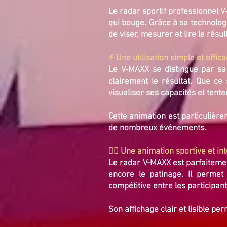
Le radar sportif professionnel
qui bouge. Grâce à sa technologie
de viser, mesurer et lire le résu
⚡ Une utilisation simple et effic
Le V-MAXX se distingue par sa si
clairement le résultat. Que c
visualiser ses capacités et tente
Cette animation est particulière
de nombreux événements.
🏃‍♂️ Une animation sportive et in
Le radar V-MAXX est parfaitement
encore le patinage. Il perme
compétitive entre les participant
Son affichage clair et lisible pe