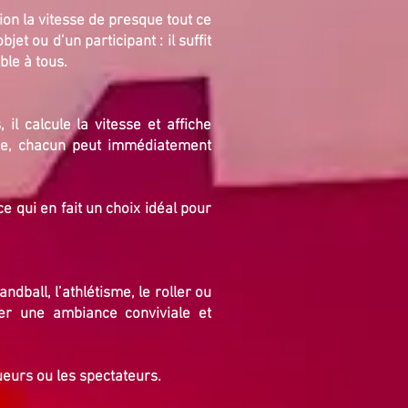
n la vitesse de presque tout ce
et ou d’un participant : il suffit
ble à tous.
il calcule la vitesse et affiche
rse, chacun peut immédiatement
e qui en fait un choix idéal pour
ball, l’athlétisme, le roller ou
er une ambiance conviviale et
oueurs ou les spectateurs.