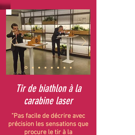
Tir de biathlon à la
carabine laser
"Pas facile de décrire avec
précision les sensations que
procure le tir à la