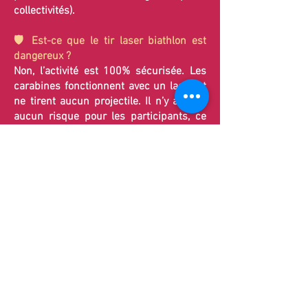
collectivités).
🛡️ Est-ce que le tir laser biathlon est
dangereux ?
Non, l’activité est 100% sécurisée. Les
carabines fonctionnent avec un laser et
ne tirent aucun projectile. Il n’y a donc
aucun risque pour les participants, ce
qui en fait une animation parfaitement
adaptée à tous les publics.
📍 Peut-on organiser un tir laser
biathlon en intérieur ou en extérieur ?
Oui, le matériel proposé par
K2Evasion
est conçu pour être utilisé aussi bien en
intérieur qu’en extérieur. L’installation
est flexible et s’adapte à différents types
d’espaces.
🎉 Pour quels événements louer une