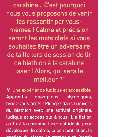
carabine...
C'est pourquoi
nous vous proposons de venir
les ressentir par vous-
mêmes !
Calme et précision
seront les mots clefs si vous
souhaitez être un adversaire
de taille lors de session de tir
de biathlon à la carabine
laser !
Alors, qui sera le
meilleur ?"
🏅 Une expérience ludique et accessible
Apprentis champions olympiques,
tenez-vous prêts ! Plongez dans l’univers
du biathlon avec une activité originale,
ludique et accessible à tous. L’initiation
au tir à la carabine laser est idéale pour
développer le calme, la concentration, la