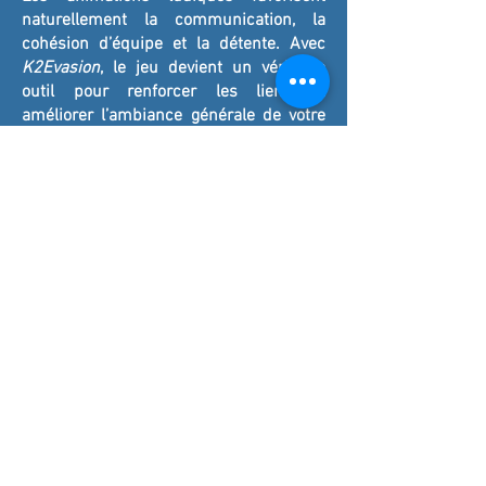
naturellement la communication, la
cohésion d’équipe et la détente. Avec
K2Evasion
, le jeu devient un véritable
outil pour renforcer les liens et
améliorer l’ambiance générale de votre
événement.
🤝 Comment renforcer les relations
clients lors d’un événement
professionnel ?
Proposer une animation comme le mur
interactif digital permet de créer un
cadre informel et convivial. Cela facilite
les échanges, encourage la spontanéité
et renforce la confiance entre vos
clients, partenaires et collaborateurs.
🎉 Le mur interactif est-il adapté à une
fin d’événement ?
Oui, c’est même un moment stratégique.