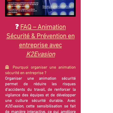
❓
FAQ – Animation
Sécurité & Prévention en
entreprise avec
K2Evasion
🦺 Pourquoi organiser une animation
sécurité en entreprise ?
Organiser une animation sécurité
permet de réduire les risques
d’accidents du travail, de renforcer la
vigilance des équipes et de développer
une culture sécurité durable. Avec
K2Evasion
, cette sensibilisation se fait
de manière interactive, ce qui améliore