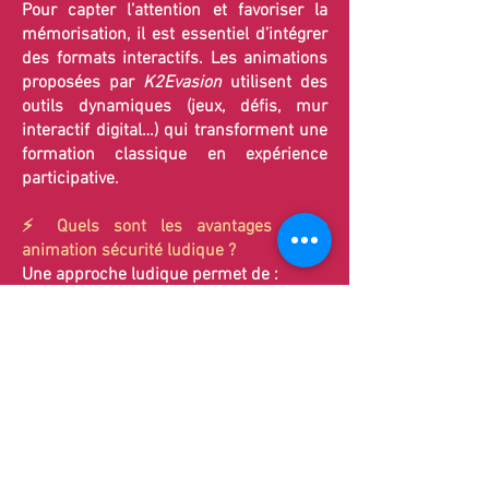
Pour capter l’attention et favoriser la
mémorisation, il est essentiel d’intégrer
des formats interactifs. Les animations
proposées par
K2Evasion
utilisent des
outils dynamiques (jeux, défis, mur
interactif digital…) qui transforment une
formation classique en expérience
participative.
⚡ Quels sont les avantages d’une
animation sécurité ludique ?
Une approche ludique permet de :
améliorer la mémorisation des
consignes de sécurité
encourager la participation active
créer un moment convivial entre
collaborateurs
faciliter l’ancrage des bonnes pratiques
Avec
K2Evasion
, la prévention devient