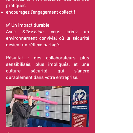
pratiques
encouragez l’engagement collectif
✅ Un impact durable
Avec
K2Evasion
, vous créez un
environnement convivial où la sécurité
devient un réflexe partagé.
Résultat :
des collaborateurs plus
sensibilisés, plus impliqués, et une
culture sécurité qui s’ancre
durablement dans votre entreprise.