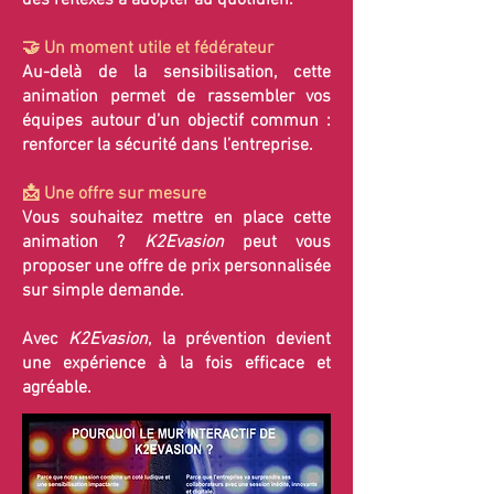
des réflexes à adopter au quotidien.
🤝 Un moment utile et fédérateur
Au-delà de la sensibilisation, cette
animation permet de rassembler vos
équipes autour d’un objectif commun :
renforcer la sécurité dans l’entreprise.
📩 Une offre sur mesure
Vous souhaitez mettre en place cette
animation ?
K2Evasion
peut vous
proposer une offre de prix personnalisée
sur simple demande.
Avec
K2Evasion
, la prévention devient
une expérience à la fois efficace et
agréable.