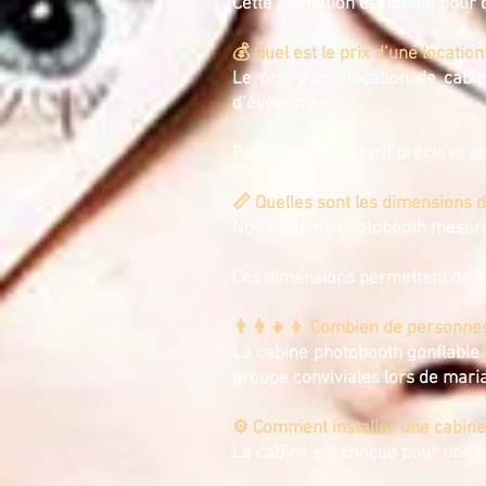
Cette animation est idéale pour
💰 Quel est le prix d’une locatio
Le prix d’une location de cabi
d’événement.
Pour obtenir un tarif précis et
📏 Quelles sont les dimensions 
Notre cabine photobooth mesure 
Ces dimensions permettent de ré
👨‍👩‍👧‍👦 Combien de personne
La cabine photobooth gonflable 
groupe conviviales lors de maria
⚙️ Comment installer une cabine
La cabine est conçue pour une in