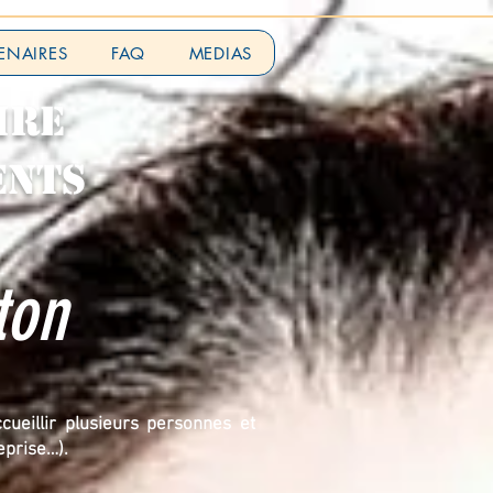
ENAIRES
FAQ
MEDIAS
IRE
ENTS
ton
cueillir plusieurs personnes et
eprise…).