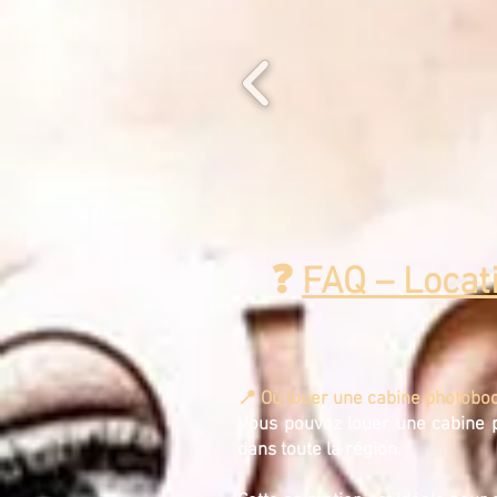
❓
FAQ – Locat
📍 Où louer une cabine photoboo
Vous pouvez louer une cabine p
dans toute la région.