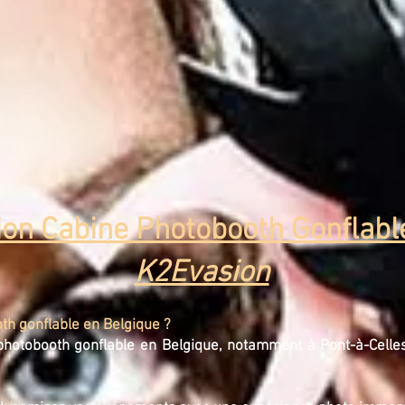
ion Cabine Photobooth Gonflable
K2Evasion
th gonflable en Belgique ?
hotobooth gonflable en Belgique, notamment à Pont-à-Celles (