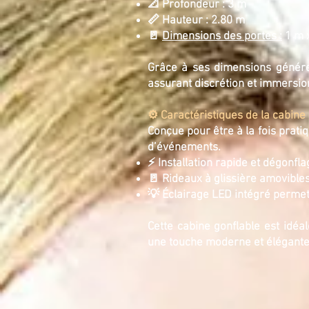
📐 Profondeur : 3 m
📏 Hauteur : 2.80 m
🚪
Dimensions des portes :
1 m 
Grâce à ses dimensions généreu
assurant discrétion et immersion
⚙️ Caractéristiques de la cabin
Conçue pour être à la fois prati
d’événements.
⚡ Installation rapide et dégonfla
🚪 Rideaux à glissière amovible
💡 Éclairage LED intégré perme
Cette cabine gonflable est idéa
une touche moderne et élégante