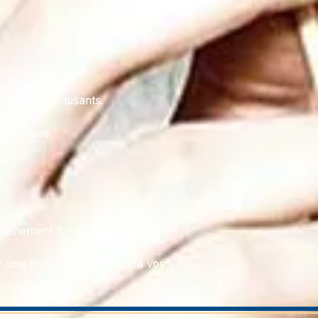
aturels et amusants.
rs uniques.
 événement ?
r une proposition adaptée à vos