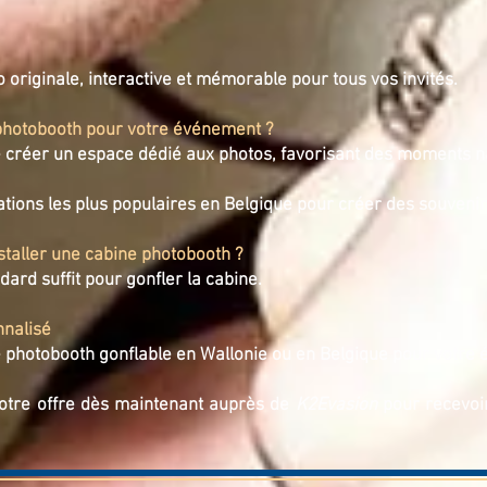
o originale, interactive et mémorable pour tous vos invités.
 photobooth pour votre événement ?
 créer un espace dédié aux photos, favorisant des moments n
ations les plus populaires en Belgique pour créer des souveni
staller une cabine photobooth ?
ard suffit pour gonfler la cabine.
nnalisé
 photobooth gonflable en Wallonie ou en Belgique pour votre
votre offre dès maintenant auprès de
K2Evasion
pour recevoi