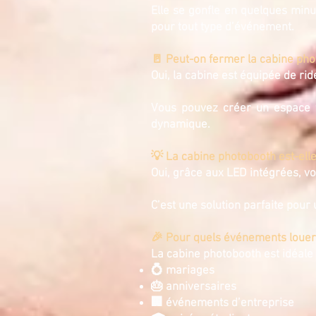
Elle se gonfle en quelques minu
pour tout type d’événement.
🚪 Peut-on fermer la cabine phot
Oui, la cabine est équipée de ri
Vous pouvez créer un espace f
dynamique.
💡 La cabine photobooth est-ell
Oui, grâce aux LED intégrées, v
C’est une solution parfaite pou
🎉 Pour quels événements louer
La cabine photobooth est idéale 
💍 mariages
🎂 anniversaires
🏢 événements d’entreprise