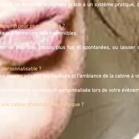
tes et se démonte facilement grâce à un système pratique, ce
obooth pour plus d’intimité ?
deaux à fermeture éclair amovibles.
ermé pour des photos plus fun et spontanées, ou laisser 
e personnalisable ?
ous pouvez adapter les couleurs et l’ambiance de la cabine à v
r une animation photobooth personnalisée lors de votre événem
 une cabine photobooth en Belgique ?
pour :