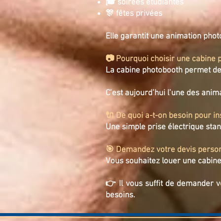
🎓 soirées étudiantes
🎊 fêtes privées
Elle garantit une animation phot
📷 Pourquoi choisir une cabine
La cabine photobooth permet de
C’est aujourd’hui l’une des anim
🔌 De quoi a-t-on besoin pour in
Une simple prise électrique stand
🎯 Demandez votre devis perso
Vous souhaitez louer une cabine
👉 Il vous suffit de demander 
besoins.