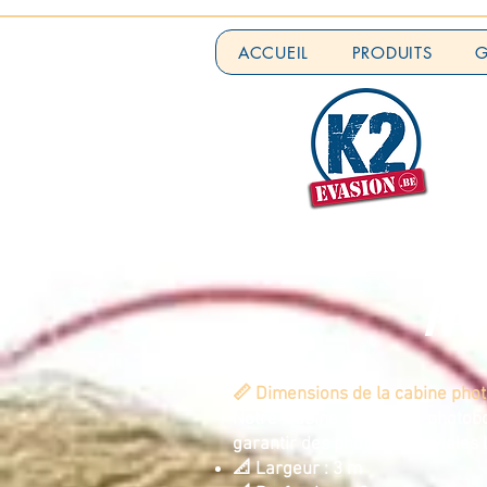
ACCUEIL
PRODUITS
G
No
📏 Dimensions de la cabine pho
Notre cabine gonflable photobo
garantir des photos conviviales 
📐 Largeur : 3 m