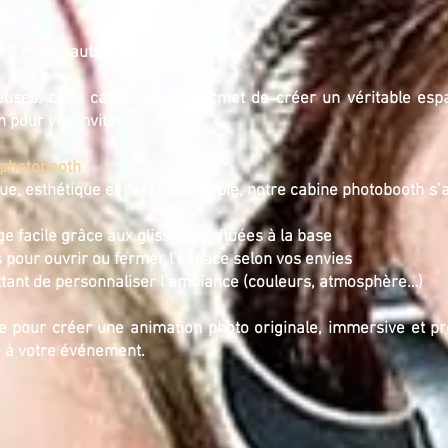
x 2 m de hauteur
ses, cette cabine photo permet de créer un véritable espac
 pour vos invités.
e photobooth
que, esthétique et personnalisable, notre cabine photobooth s’
ge facile grâce aux glissières situées à la base
s pour ouvrir ou fermer l’espace selon vos envies
ttant de personnaliser l’ambiance (couleurs, atmosphère…)
le pour créer une animation photo originale, immersive et pr
 à votre événement.