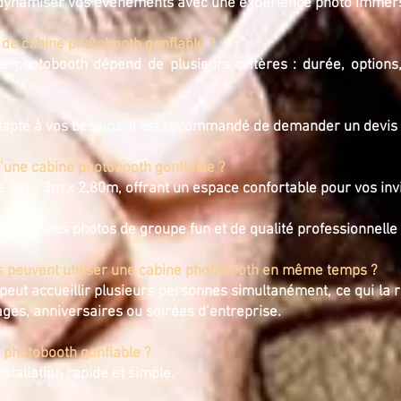
 dynamiser vos événements avec une expérience photo immersi
n de cabine photobooth gonflable ?
ne photobooth dépend de plusieurs critères : durée, option
 adapté à vos besoins, il est recommandé de demander un devis
d’une cabine photobooth gonflable ?
3m x 3m x 2,80m, offrant un espace confortable pour vos invi
aliser des photos de groupe fun et de qualité professionnelle
s peuvent utiliser une cabine photobooth en même temps ?
peut accueillir plusieurs personnes simultanément, ce qui la 
ges, anniversaires ou soirées d’entreprise.
 photobooth gonflable ?
stallation rapide et simple.