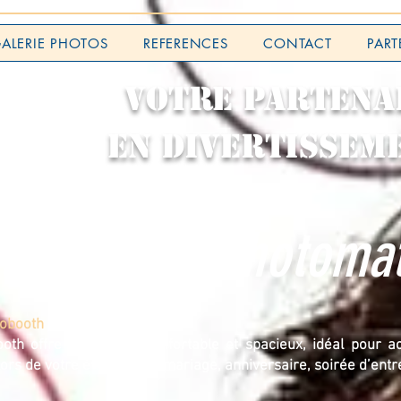
ALERIE PHOTOS
REFERENCES
CONTACT
PART
VOTRE PARTENA
EN DIVERTISSEM
tre cabine Photoma
tobooth
oth offre un espace confortable et spacieux, idéal pour ac
lors de votre événement (mariage, anniversaire, soirée d’entr