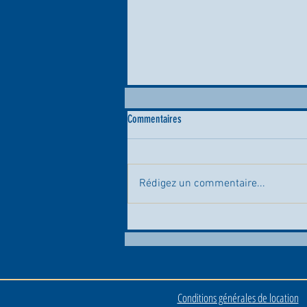
Commentaires
Rédigez un commentaire...
📸⚡ Quel succès au Fan Day du Royal
Charleroi Sporting Club ! ⚫⚪
Conditions générales de location