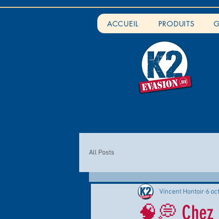
ACCUEIL
PRODUITS
G
All Posts
Vincent Hontoir
6 oc
🧠💭 Chez K