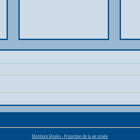
🏁 Le
🎉🧗‍♂️ Quelle aventure à Louvain La
et le 
Plage ! ☀️
de Fo
désor
Mentions légales - Protection de la vie privée