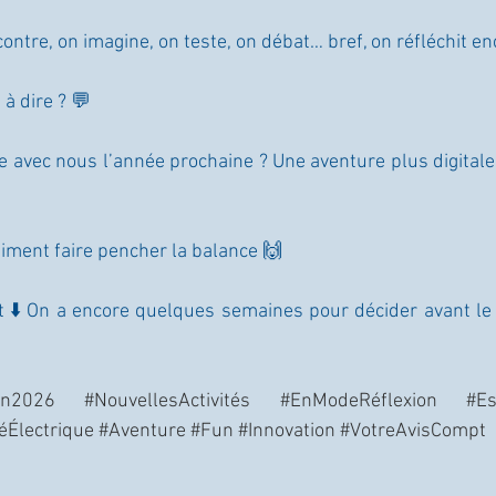
contre, on imagine, on teste, on débat… bref, on réfléchit en
 à dire ? 💬
e avec nous l’année prochaine ? Une aventure plus digitale 
iment faire pencher la balance 🙌
t ⬇️ On a encore quelques semaines pour décider avant le
on2026
#NouvellesActivités
#EnModeRéflexion
#Es
éÉlectrique
#Aventure
#Fun
#Innovation
#VotreAvisCompt