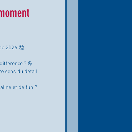
e moment
 de 2026 🤔
 différence ? 💪
e sens du détail 
line et de fun ? 