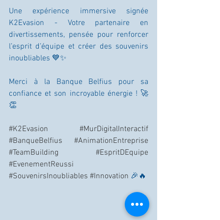
Une expérience immersive signée 
K2Evasion - Votre partenaire en 
divertissements, pensée pour renforcer 
l’esprit d’équipe et créer des souvenirs 
inoubliables 💙✨
Merci à la Banque Belfius pour sa 
confiance et son incroyable énergie ! 🚀
👏
#K2Evasion
#MurDigitalInteractif
#BanqueBelfius
#AnimationEntreprise
#TeamBuilding
#EspritDEquipe
#EvenementReussi
#SouvenirsInoubliables
#Innovation
 🎉🔥